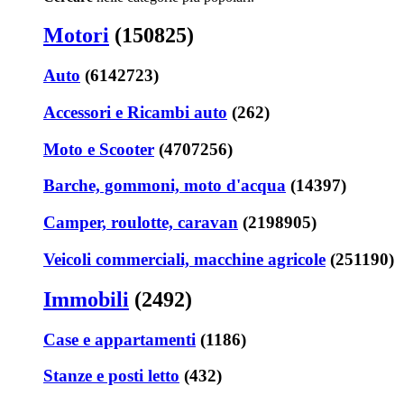
Motori
(150825)
Auto
(6142723)
Accessori e Ricambi auto
(262)
Moto e Scooter
(4707256)
Barche, gommoni, moto d'acqua
(14397)
Camper, roulotte, caravan
(2198905)
Veicoli commerciali, macchine agricole
(251190)
Immobili
(2492)
Case e appartamenti
(1186)
Stanze e posti letto
(432)