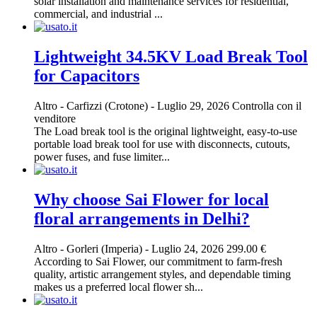
solar installation and maintenance services for residential,
commercial, and industrial ...
Lightweight 34.5KV Load Break Tool
for Capacitors
Altro
-
Carfizzi (Crotone)
-
Luglio 29, 2026
Controlla con il
venditore
The Load break tool is the original lightweight, easy-to-use
portable load break tool for use with disconnects, cutouts,
power fuses, and fuse limiter...
Why choose Sai Flower for local
floral arrangements in Delhi?
Altro
-
Gorleri (Imperia)
-
Luglio 24, 2026
299.00 €
According to Sai Flower, our commitment to farm-fresh
quality, artistic arrangement styles, and dependable timing
makes us a preferred local flower sh...