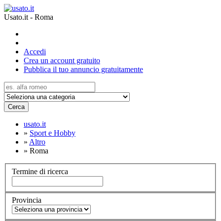
Usato.it - Roma
Accedi
Crea un account gratuito
Pubblica il tuo annuncio gratuitamente
Cerca
usato.it
»
Sport e Hobby
»
Altro
»
Roma
Termine di ricerca
Provincia