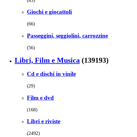
(43)
Giochi e giocattoli
(66)
Passeggini, seggiolini, carrozzine
(56)
Libri, Film e Musica
(139193)
Cd e dischi in vinile
(29)
Film e dvd
(168)
Libri e riviste
(2492)