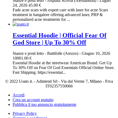
Stanze e posti letto
-
Arquata Scrivia (Alessandria)
-
Luglio
24, 2026
45.00 €
Fade acne scars with expert care with laser for acne Scars
treatment in bangalore offering advanced laser, PRP &
personalized acne treatments for ...
Essential Hoodie | Official Fear Of
God Store | Up To 30% Off
Stanze e posti letto
-
Battifolle (Arezzo)
-
Giugno 10, 2026
10001.00 €
Essential Hoodie at the streetwear American Brand. Get Up
To 30% Off on Fear Of God Essentials Official Online Store.
Fast Shipping. https://essential...
© 2022 Usato it. - Adintend Srl - Via dal Verme 7, Milano - P.iva
IT02357550066
Accedi
Crea un account gratuito
Pubblica il tuo annuncio gratuitamente
Privacy Policy