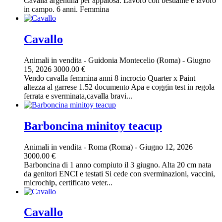
Cavalla argentina per appalosa. Lavoro con bestiame e lavoro
in campo. 6 anni. Femmina
Cavallo
Animali in vendita
-
Guidonia Montecelio (Roma)
-
Giugno
15, 2026
3000.00 €
Vendo cavalla femmina anni 8 incrocio Quarter x Paint
altezza al garrese 1.52 documento Apa e coggin test in regola
ferrata e sverminata,cavalla bravi...
Barboncina minitoy teacup
Animali in vendita
-
Roma (Roma)
-
Giugno 12, 2026
3000.00 €
Barboncina di 1 anno compiuto il 3 giugno. Alta 20 cm nata
da genitori ENCI e testati Si cede con sverminazioni, vaccini,
microchip, certificato veter...
Cavallo