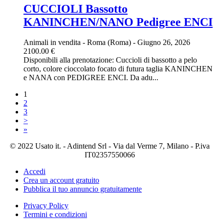
CUCCIOLI Bassotto
KANINCHEN/NANO Pedigree ENCI
Animali in vendita
-
Roma (Roma)
-
Giugno 26, 2026
2100.00 €
Disponibili alla prenotazione: Cuccioli di bassotto a pelo
corto, colore cioccolato focato di futura taglia KANINCHEN
e NANA con PEDIGREE ENCI. Da adu...
1
2
3
>
»
© 2022 Usato it. - Adintend Srl - Via dal Verme 7, Milano - P.iva
IT02357550066
Accedi
Crea un account gratuito
Pubblica il tuo annuncio gratuitamente
Privacy Policy
Termini e condizioni