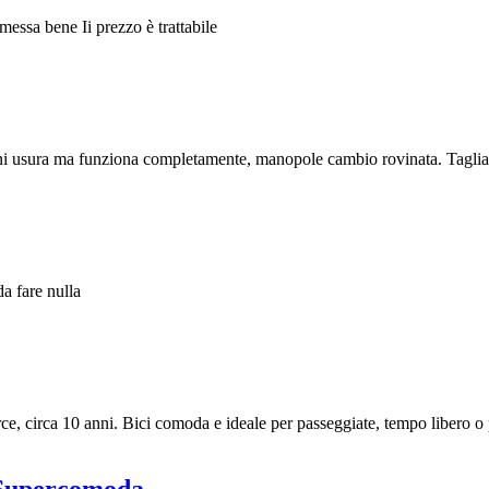
messa bene Ii prezzo è trattabile
gni usura ma funziona completamente, manopole cambio rovinata. Tagli
a fare nulla
, circa 10 anni. Bici comoda e ideale per passeggiate, tempo libero o p
 Supercomoda