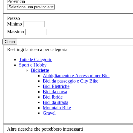
Provincia
Prezzo
Minimo
Massimo
Cerca
Restringi la ricerca per categoria
Tutte le Categorie
Sport e Hobby
Biciclette
Abbigliamento e Accessori per Bici
Bici da passeggio e City Bike
Bici Elettriche
Bici da corsa
Bici Ibride
Bici da strada
Mountain Bike
Gravel
Altre ricerche che potrebbero interessarti