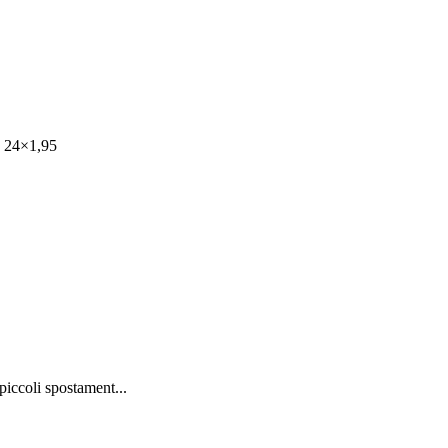
a 24×1,95
iccoli spostament...