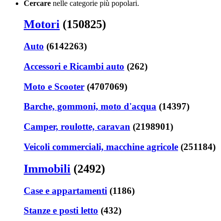
Cercare
nelle categorie più popolari.
Motori
(150825)
Auto
(6142263)
Accessori e Ricambi auto
(262)
Moto e Scooter
(4707069)
Barche, gommoni, moto d'acqua
(14397)
Camper, roulotte, caravan
(2198901)
Veicoli commerciali, macchine agricole
(251184)
Immobili
(2492)
Case e appartamenti
(1186)
Stanze e posti letto
(432)